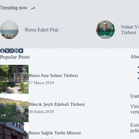
Trending now
Sultan Y
Bursa Eşkel Plajı
Türbesi
Popular Posts
Abo
Bursa Ana Sultan Türbesi
27 Mayıs 2019
Usef
Bilecik Şeyh Edebali Türbesi
Vim 
vert
30 Aralık 2018
Euis
pell
Bursa Sağlık Tarihi Müzesi