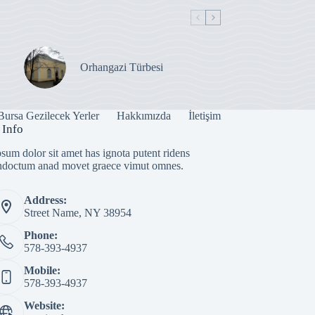
Orhangazi Türbesi
Bursa Gezilecek Yerler
Hakkımızda
İletişim
 Info
sum dolor sit amet has ignota putent ridens
indoctum anad movet graece vimut omnes.
Address:
Street Name, NY 38954
Phone:
578-393-4937
Mobile:
578-393-4937
Website: