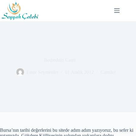
Skip
to
content
Bedreddin Cami
Emre Seymenler
01 Aralık 2012
Camiler
Bursa’nın tarihi değerlerini bu sitede adım adım yazıyoruz, bu sefer ki
rotamızda, Gökdere Külliyesinin solundan yukarılara doğru