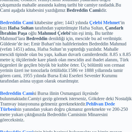
çıkışımızda mahalle arasında kalmış tarihi bir camiye rastladık.Bu
Cami aşağıda kitabesini yazdığımız
Bedreddin Cami
idir.
Bedreddin Cami
kitabesine göre; 1443 yılında
Çelebi Mehmet
‘in
kızı
Hafsa Sultan
tarafından yaptırılmıştır Hafsa Sultan,
Çandarlı
İbrahim Paşa
oğlu
Mahmud Çelebi
‘nin eşi imiş. Bu tarihte
Mahmud’lara
Bedreddin
denildiği için, mescide bu ad verilmiştir.
Güldeste’de ise; Emir Buhari’nin halifelerinden Bedreddin Mahmud
(vefatı 1451) adına, Hafsa Sultan’ın yaptırdığı yazılıdır. Mahalle
mescidi tipinde olan bu yapı, kalkan duvarlı camilerdendir. 8.85 x 8.85
metre iç ölçülerinde kare planlı olan mescidin asıl ibadet alanını, Türk
üçgenleri ile geçilen büyük bir kubbe örter. Üç bölümlü son cemaat
yerinin üzeri ise tonozlarla örtülüdür.1586 ve 1888 yıllarında tamir
gören cami, 1955 yılında Bursa Eski Eserleri Sevenler Kurumu
tarafından aslına uygun olarak onarılmıştır.
Bedreddin Cami
si Bursa ilinin Osmangazi ilçesinde
bulunmaktadır.Camiyi gezip görmek isterseniz, Gökdere deki Nostaljik
Tramvay istasyonuna gelmeniz gerekmektedir.
Pehlivan Dede
Türbesi
nin yanından yukarı doğru çıkmanız gerekmekte ve 200-250
metre yukarı çıktığınızda Bedreddin Camisinin Minaresini
göreceksiniz.