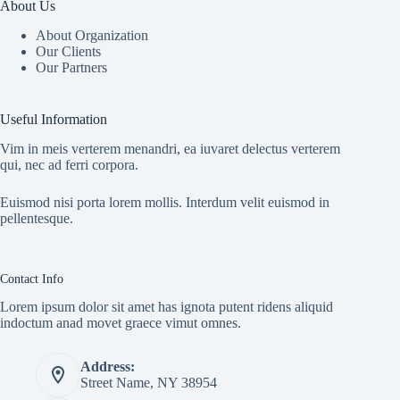
About Us
About Organization
Our Clients
Our Partners
Useful Information
Vim in meis verterem menandri, ea iuvaret delectus verterem
qui, nec ad ferri corpora.
Euismod nisi porta lorem mollis. Interdum velit euismod in
pellentesque.
Contact Info
Lorem ipsum dolor sit amet has ignota putent ridens aliquid
indoctum anad movet graece vimut omnes.
Address:
Street Name, NY 38954