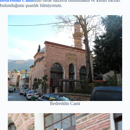
Bedreddin Cami
sinin birde haziresi bulunmakta ve kimin mezarı
bulunduğunu şuanlık bilmiyorum.
Bedreddin Cami