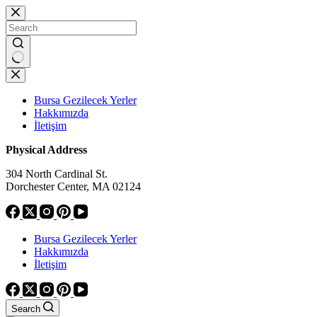
Skip
to
content
No
results
Bursa Gezilecek Yerler
Hakkımızda
İletişim
Physical Address
304 North Cardinal St.
Dorchester Center, MA 02124
Bursa Gezilecek Yerler
Hakkımızda
İletişim
Search