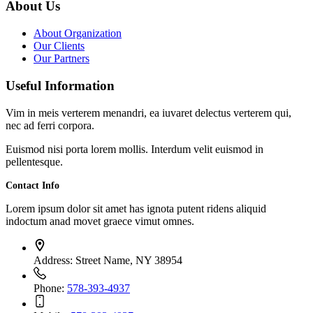
About Us
About Organization
Our Clients
Our Partners
Useful Information
Vim in meis verterem menandri, ea iuvaret delectus verterem qui,
nec ad ferri corpora.
Euismod nisi porta lorem mollis. Interdum velit euismod in
pellentesque.
Contact Info
Lorem ipsum dolor sit amet has ignota putent ridens aliquid
indoctum anad movet graece vimut omnes.
Address:
Street Name, NY 38954
Phone:
578-393-4937