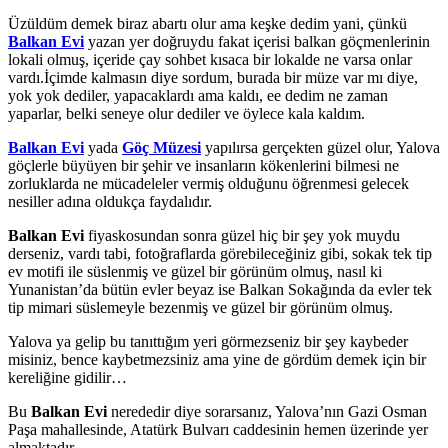
Üzüldüm demek biraz abartı olur ama keşke dedim yani, çünkü
Balkan Evi
yazan yer doğruydu fakat içerisi balkan göçmenlerinin
lokali olmuş, içeride çay sohbet kısaca bir lokalde ne varsa onlar
vardı.İçimde kalmasın diye sordum, burada bir müze var mı diye,
yok yok dediler, yapacaklardı ama kaldı, ee dedim ne zaman
yaparlar, belki seneye olur dediler ve öylece kala kaldım.
Balkan Evi
yada
Göç Müzesi
yapılırsa gerçekten güzel olur, Yalova
göçlerle büyüyen bir şehir ve insanların kökenlerini bilmesi ne
zorluklarda ne mücadeleler vermiş olduğunu öğrenmesi gelecek
nesiller adına oldukça faydalıdır.
Balkan Evi
fiyaskosundan sonra güzel hiç bir şey yok muydu
derseniz, vardı tabi, fotoğraflarda görebileceğiniz gibi, sokak tek tip
ev motifi ile süslenmiş ve güzel bir görünüm olmuş, nasıl ki
Yunanistan’da bütün evler beyaz ise Balkan Sokağında da evler tek
tip mimari süslemeyle bezenmiş ve güzel bir görünüm olmuş.
Yalova ya gelip bu tanıttığım yeri görmezseniz bir şey kaybeder
misiniz, bence kaybetmezsiniz ama yine de gördüm demek için bir
kereliğine gidilir…
Bu
Balkan Evi
nerededir diye sorarsanız, Yalova’nın Gazi Osman
Paşa mahallesinde, Atatürk Bulvarı caddesinin hemen üzerinde yer
almaktadır.