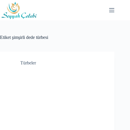
Skip
to
content
Etiket
şimşirli dede türbesi
Türbeler