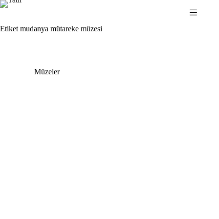
Skip
to
content
Etiket
mudanya mütareke müzesi
Müzeler