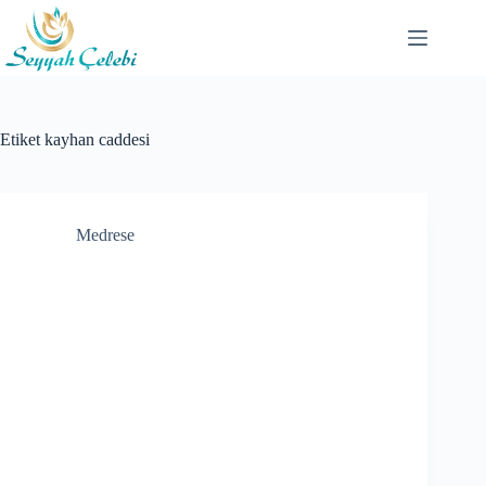
Skip
to
content
Etiket
kayhan caddesi
Medrese