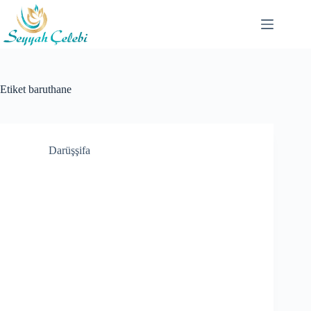
Skip
to
content
Etiket
baruthane
Darüşşifa