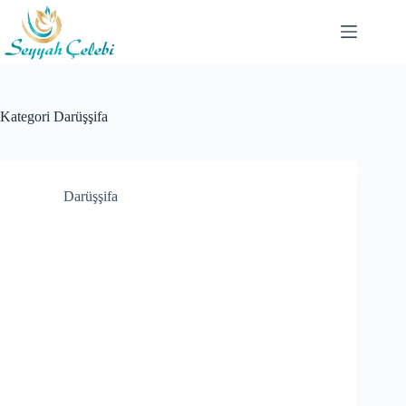
Skip
to
content
Kategori
Darüşşifa
Darüşşifa