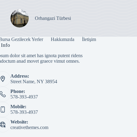
Orhangazi Türbesi
Bursa Gezilecek Yerler
Hakkımızda
İletişim
 Info
sum dolor sit amet has ignota putent ridens
indoctum anad movet graece vimut omnes.
Address:
Street Name, NY 38954
Phone:
578-393-4937
Mobile:
578-393-4937
Website:
creativethemes.com