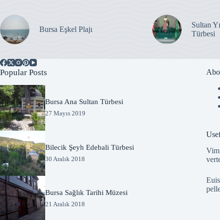
Sultan Y
Bursa Eşkel Plajı
Türbesi
Popular Posts
Abo
Bursa Ana Sultan Türbesi
27 Mayıs 2019
Usef
Bilecik Şeyh Edebali Türbesi
Vim 
vert
30 Aralık 2018
Euis
pell
Bursa Sağlık Tarihi Müzesi
21 Aralık 2018