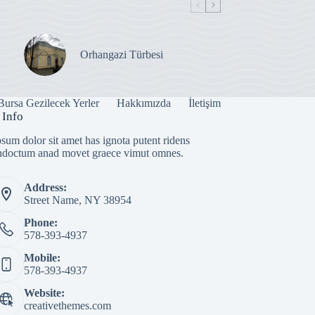
Orhangazi Türbesi
Bursa Gezilecek Yerler
Hakkımızda
İletişim
 Info
sum dolor sit amet has ignota putent ridens
indoctum anad movet graece vimut omnes.
Address:
Street Name, NY 38954
Phone:
578-393-4937
Mobile:
578-393-4937
Website:
creativethemes.com