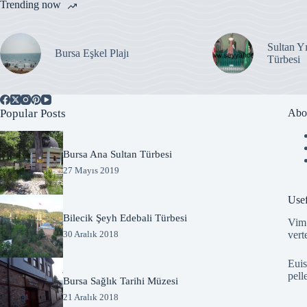
Trending now
Sultan Y
Bursa Eşkel Plajı
Türbesi
Popular Posts
Abo
Bursa Ana Sultan Türbesi
27 Mayıs 2019
Usef
Bilecik Şeyh Edebali Türbesi
Vim 
vert
30 Aralık 2018
Euis
pell
Bursa Sağlık Tarihi Müzesi
21 Aralık 2018