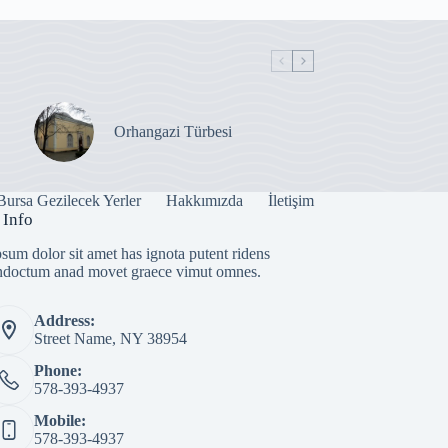
Orhangazi Türbesi
Bursa Gezilecek Yerler
Hakkımızda
İletişim
 Info
sum dolor sit amet has ignota putent ridens
indoctum anad movet graece vimut omnes.
Address:
Street Name, NY 38954
Phone:
578-393-4937
Mobile:
578-393-4937