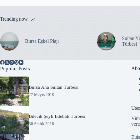
Trending now
Sultan Y
Bursa Eşkel Plajı
Türbesi
Popular Posts
Abo
Bursa Ana Sultan Türbesi
27 Mayıs 2019
Usef
Bilecik Şeyh Edebali Türbesi
Vim 
vert
30 Aralık 2018
Euis