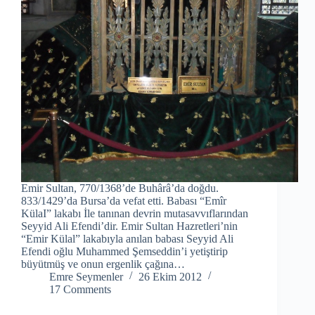
Emir Sultan, 770/1368’de Buhârâ’da doğdu.
833/1429’da Bursa’da vefat etti. Babası “Emîr
KülaI” lakabı İle tanınan devrin mutasavvıflarından
Seyyid Ali Efendi’dir. Emir Sultan Hazretleri’nin
“Emir Külal” lakabıyla anılan babası Seyyid Ali
Efendi oğlu Muhammed Şemseddin’i yetiştirip
büyütmüş ve onun ergenlik çağına…
Emre Seymenler
26 Ekim 2012
17 Comments