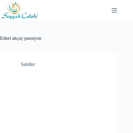
Skip
to
content
Etiket
akçay pansiyon
Sahiller